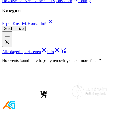
Hovedscenen
Kreativiascenen
Esportscenen
Lounge
Kategori
Esport
Kreativia
Konsert
Info
Scroll til Live
Alle dager
Esportscenen
Info
No events found... Perhaps try removing one or more filters?