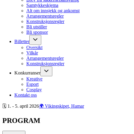
Samtykkeskjema
Alt om innsjekk og ankomst
Arrangementsregler
Konstruksjonsregler
Bli utstiller
Bli sponsor
Billetter
Oversikt
Vilkår
Arrangementsregler
Konstruksjonsregler
Konkurranser
Kreative
Esport
Cosplay
Kontakt oss
🗓 1. - 5. april
2026
🌍 Vikingskipet
, Hamar
PROGRAM