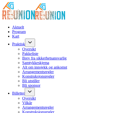
Aktuelt
Program
Kart
Praktisk
Oversikt
Pakkeliste
Brev fra sikkerhetsansvarlig
Samtykkeskjema
Alt om innsjekk og ankomst
Arrangementsregler
Konstruksjonsregler
Bli utstiller
Bli sponsor
Billetter
Oversikt
Vilkår
Arrangementsregler
Konstruksjonsregler