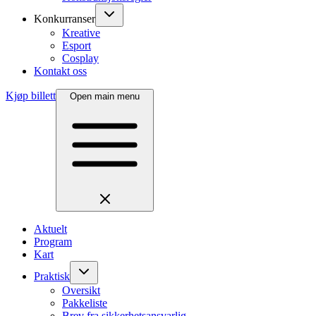
Konkurranser
Kreative
Esport
Cosplay
Kontakt oss
Kjøp billett
Open main menu
Aktuelt
Program
Kart
Praktisk
Oversikt
Pakkeliste
Brev fra sikkerhetsansvarlig