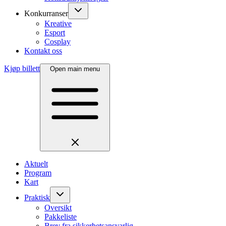
Konkurranser
Kreative
Esport
Cosplay
Kontakt oss
Kjøp billett
Open main menu
Aktuelt
Program
Kart
Praktisk
Oversikt
Pakkeliste
Brev fra sikkerhetsansvarlig