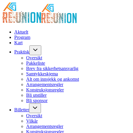
Aktuelt
Program
Kart
Praktisk
Oversikt
Pakkeliste
Brev fra sikkerhetsansvarlig
Samtykkeskjema
Alt om innsjekk og ankomst
Arrangementsregler
Konstruksjonsregler
Bli utstiller
Bli sponsor
Billetter
Oversikt
Vilkår
Arrangementsregler
Konstruksjonsregler