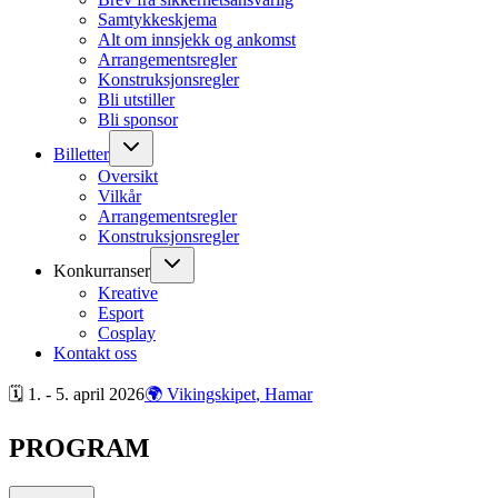
Samtykkeskjema
Alt om innsjekk og ankomst
Arrangementsregler
Konstruksjonsregler
Bli utstiller
Bli sponsor
Billetter
Oversikt
Vilkår
Arrangementsregler
Konstruksjonsregler
Konkurranser
Kreative
Esport
Cosplay
Kontakt oss
🗓 1. - 5. april
2026
🌍 Vikingskipet
, Hamar
PROGRAM