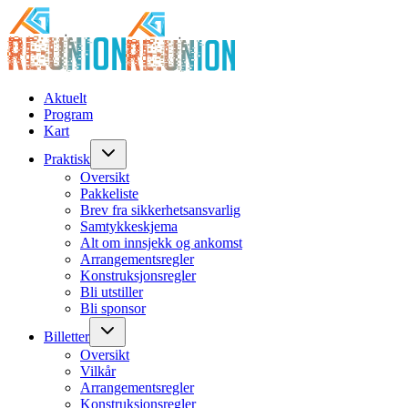
Aktuelt
Program
Kart
Praktisk
Oversikt
Pakkeliste
Brev fra sikkerhetsansvarlig
Samtykkeskjema
Alt om innsjekk og ankomst
Arrangementsregler
Konstruksjonsregler
Bli utstiller
Bli sponsor
Billetter
Oversikt
Vilkår
Arrangementsregler
Konstruksjonsregler