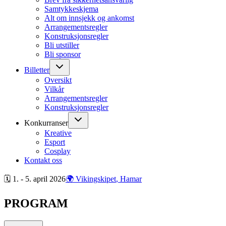
Samtykkeskjema
Alt om innsjekk og ankomst
Arrangementsregler
Konstruksjonsregler
Bli utstiller
Bli sponsor
Billetter
Oversikt
Vilkår
Arrangementsregler
Konstruksjonsregler
Konkurranser
Kreative
Esport
Cosplay
Kontakt oss
🗓 1. - 5. april
2026
🌍 Vikingskipet
, Hamar
PROGRAM