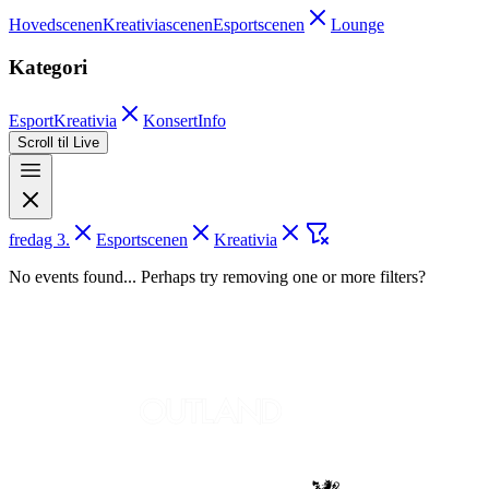
Hovedscenen
Kreativiascenen
Esportscenen
Lounge
Kategori
Esport
Kreativia
Konsert
Info
Scroll til Live
fredag 3.
Esportscenen
Kreativia
No events found... Perhaps try removing one or more filters?