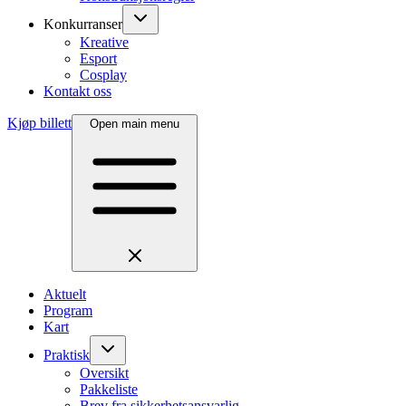
Konkurranser
Kreative
Esport
Cosplay
Kontakt oss
Kjøp billett
Open main menu
Aktuelt
Program
Kart
Praktisk
Oversikt
Pakkeliste
Brev fra sikkerhetsansvarlig