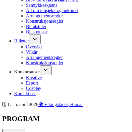
Samtykkeskjema
Alt om innsjekk og ankomst
Arrangementsregler
Konstruksjonsregler
Bli utstiller
Bli sponsor
Billetter
Oversikt
Vilkår
Arrangementsregler
Konstruksjonsregler
Konkurranser
Kreative
Esport
Cosplay
Kontakt oss
🗓 1. - 5. april
2026
🌍 Vikingskipet
, Hamar
PROGRAM