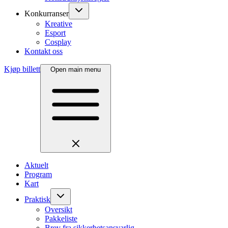
Konkurranser
Kreative
Esport
Cosplay
Kontakt oss
Kjøp billett
Open main menu
Aktuelt
Program
Kart
Praktisk
Oversikt
Pakkeliste
Brev fra sikkerhetsansvarlig