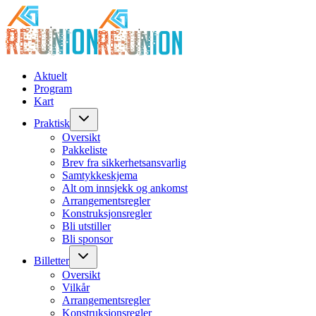
Aktuelt
Program
Kart
Praktisk
Oversikt
Pakkeliste
Brev fra sikkerhetsansvarlig
Samtykkeskjema
Alt om innsjekk og ankomst
Arrangementsregler
Konstruksjonsregler
Bli utstiller
Bli sponsor
Billetter
Oversikt
Vilkår
Arrangementsregler
Konstruksjonsregler