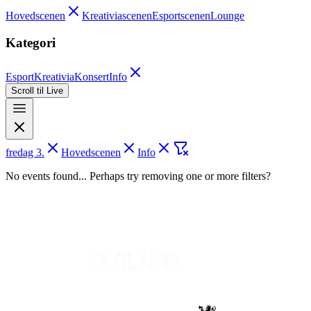
Hovedscenen
Kreativiascenen
Esportscenen
Lounge
Kategori
Esport
Kreativia
Konsert
Info
Scroll til Live
fredag 3.
Hovedscenen
Info
No events found... Perhaps try removing one or more filters?