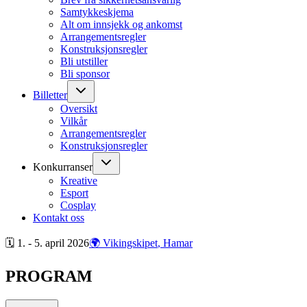
Samtykkeskjema
Alt om innsjekk og ankomst
Arrangementsregler
Konstruksjonsregler
Bli utstiller
Bli sponsor
Billetter
Oversikt
Vilkår
Arrangementsregler
Konstruksjonsregler
Konkurranser
Kreative
Esport
Cosplay
Kontakt oss
🗓 1. - 5. april
2026
🌍 Vikingskipet
, Hamar
PROGRAM