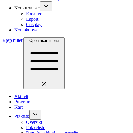
Konkurranser
Kreative
Esport
Cosplay
Kontakt oss
Kjøp billett
Open main menu
Aktuelt
Program
Kart
Praktisk
Oversikt
Pakkeliste
Brev fra sikkerhetsansvarlig