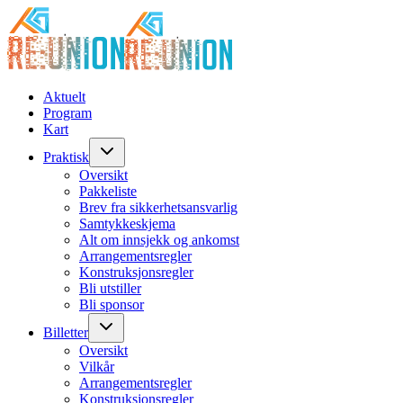
Aktuelt
Program
Kart
Praktisk
Oversikt
Pakkeliste
Brev fra sikkerhetsansvarlig
Samtykkeskjema
Alt om innsjekk og ankomst
Arrangementsregler
Konstruksjonsregler
Bli utstiller
Bli sponsor
Billetter
Oversikt
Vilkår
Arrangementsregler
Konstruksjonsregler