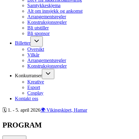
Samtykkeskjema
Alt om innsjekk og ankomst
Arrangementsregler
Konstruksjonsregler
Bli utstiller
Bli sponsor
Billetter
Oversikt
Vilkår
Arrangementsregler
Konstruksjonsregler
Konkurranser
Kreative
Esport
Cosplay
Kontakt oss
🗓 1. - 5. april
2026
🌍 Vikingskipet
, Hamar
PROGRAM