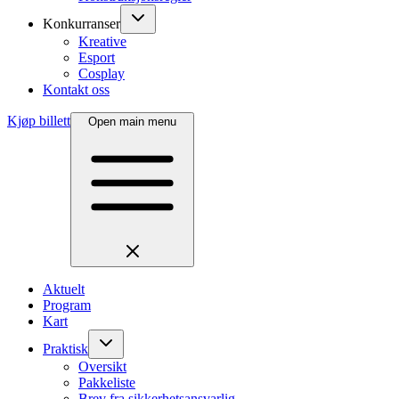
Konkurranser
Kreative
Esport
Cosplay
Kontakt oss
Kjøp billett
Open main menu
Aktuelt
Program
Kart
Praktisk
Oversikt
Pakkeliste
Brev fra sikkerhetsansvarlig