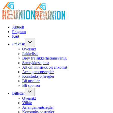
Aktuelt
Program
Kart
Praktisk
Oversikt
Pakkeliste
Brev fra sikkerhetsansvarlig
Samtykkeskjema
Alt om innsjekk og ankomst
Arrangementsregler
Konstruksjonsregler
Bli utstiller
Bli sponsor
Billetter
Oversikt
Vilkår
Arrangementsregler
Konstruksjonsregler