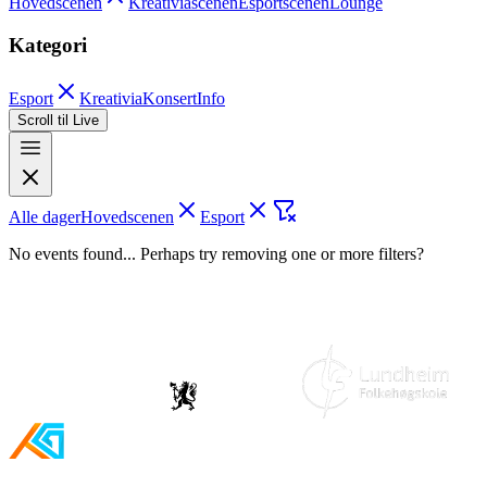
Hovedscenen
Kreativiascenen
Esportscenen
Lounge
Kategori
Esport
Kreativia
Konsert
Info
Scroll til Live
Alle dager
Hovedscenen
Esport
No events found... Perhaps try removing one or more filters?