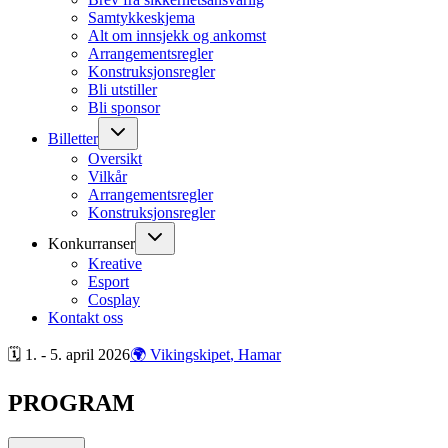
Samtykkeskjema
Alt om innsjekk og ankomst
Arrangementsregler
Konstruksjonsregler
Bli utstiller
Bli sponsor
Billetter
Oversikt
Vilkår
Arrangementsregler
Konstruksjonsregler
Konkurranser
Kreative
Esport
Cosplay
Kontakt oss
🗓 1. - 5. april
2026
🌍 Vikingskipet
, Hamar
PROGRAM