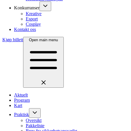
Konkurranser
Kreative
Esport
Cosplay
Kontakt oss
Kjøp billett
Open main menu
Aktuelt
Program
Kart
Praktisk
Oversikt
Pakkeliste
Brev fra sikkerhetsansvarlig