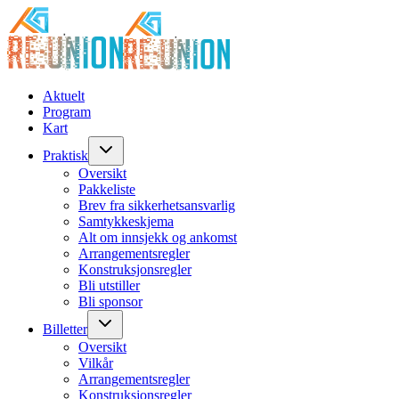
Aktuelt
Program
Kart
Praktisk
Oversikt
Pakkeliste
Brev fra sikkerhetsansvarlig
Samtykkeskjema
Alt om innsjekk og ankomst
Arrangementsregler
Konstruksjonsregler
Bli utstiller
Bli sponsor
Billetter
Oversikt
Vilkår
Arrangementsregler
Konstruksjonsregler