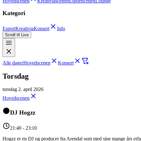
Hovedscenen
Kreativiascenen
Esportscenen
Lounge
Kategori
Esport
Kreativia
Konsert
Info
Scroll til Live
Alle dager
Hovedscenen
Konsert
Torsdag
torsdag 2. april 2026
Hovedscenen
DJ Hogzz
21:40 - 23:10
Hogzz er en DJ og producer fra Arendal som med sine mange års erfar