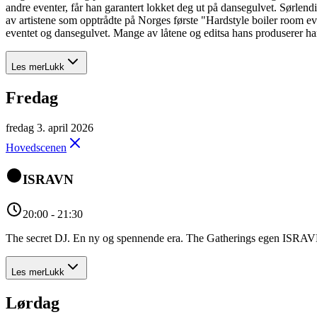
andre eventer, får han garantert lokket deg ut på dansegulvet. Sørl
av artistene som opptrådte på Norges første "Hardstyle boiler room e
eventet og dansegulvet. Mange av låtene og editsa hans produserer han
Les mer
Lukk
Fredag
fredag 3. april 2026
Hovedscenen
ISRAVN
20:00 - 21:30
The secret DJ. En ny og spennende era. The Gatherings egen ISRAV
Les mer
Lukk
Lørdag