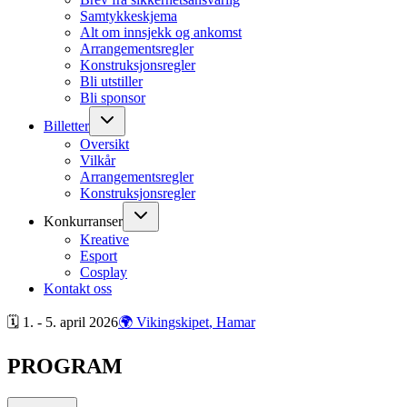
Samtykkeskjema
Alt om innsjekk og ankomst
Arrangementsregler
Konstruksjonsregler
Bli utstiller
Bli sponsor
Billetter
Oversikt
Vilkår
Arrangementsregler
Konstruksjonsregler
Konkurranser
Kreative
Esport
Cosplay
Kontakt oss
🗓 1. - 5. april
2026
🌍 Vikingskipet
, Hamar
PROGRAM