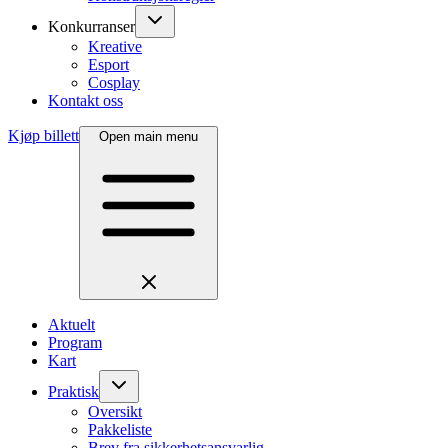
Konkurranser
Kreative
Esport
Cosplay
Kontakt oss
Kjøp billett
Open main menu
Aktuelt
Program
Kart
Praktisk
Oversikt
Pakkeliste
Brev fra sikkerhetsansvarlig