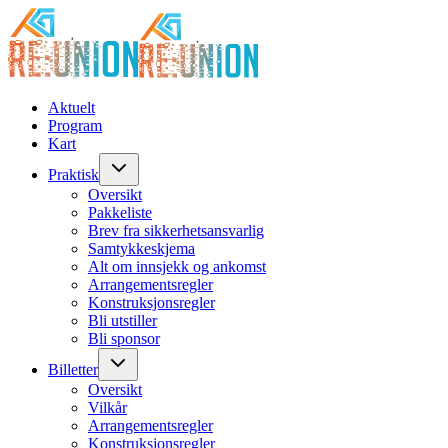
Aktuelt
Program
Kart
Praktisk
Oversikt
Pakkeliste
Brev fra sikkerhetsansvarlig
Samtykkeskjema
Alt om innsjekk og ankomst
Arrangementsregler
Konstruksjonsregler
Bli utstiller
Bli sponsor
Billetter
Oversikt
Vilkår
Arrangementsregler
Konstruksjonsregler