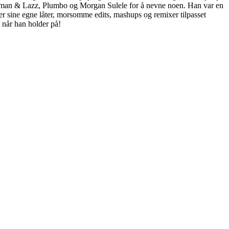
aysman & Lazz, Plumbo og Morgan Sulele for å nevne noen. Han var en
er sine egne låter, morsomme edits, mashups og remixer tilpasset
 når han holder på!