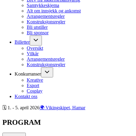
Samtykkeskjema
Alt om innsjekk og ankomst
Arrangementsregler
Konstruksjonsregler
Bli utstiller
Bli sponsor
Billetter
Oversikt
Vilkår
Arrangementsregler
Konstruksjonsregler
Konkurranser
Kreative
Esport
Cosplay
Kontakt oss
🗓 1. - 5. april
2026
🌍 Vikingskipet
, Hamar
PROGRAM