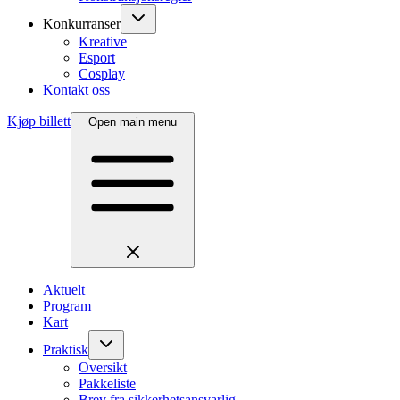
Konkurranser
Kreative
Esport
Cosplay
Kontakt oss
Kjøp billett
Open main menu
Aktuelt
Program
Kart
Praktisk
Oversikt
Pakkeliste
Brev fra sikkerhetsansvarlig