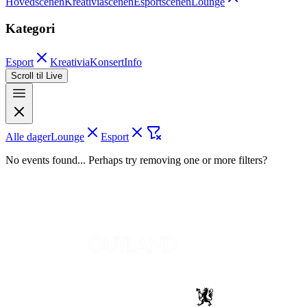
Hovedscenen
Kreativiascenen
Esportscenen
Lounge
Kategori
Esport
Kreativia
Konsert
Info
Scroll til Live
Alle dager
Lounge
Esport
No events found... Perhaps try removing one or more filters?