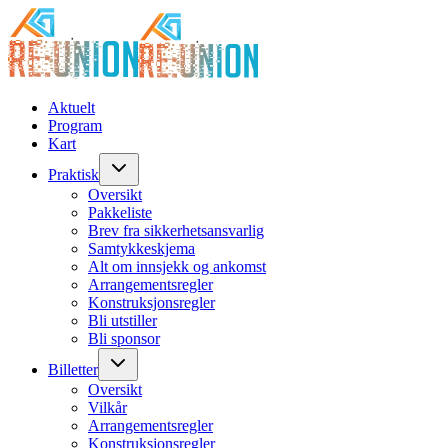
Aktuelt
Program
Kart
Praktisk
Oversikt
Pakkeliste
Brev fra sikkerhetsansvarlig
Samtykkeskjema
Alt om innsjekk og ankomst
Arrangementsregler
Konstruksjonsregler
Bli utstiller
Bli sponsor
Billetter
Oversikt
Vilkår
Arrangementsregler
Konstruksjonsregler