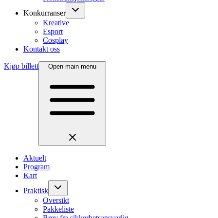
Konkurranser
Kreative
Esport
Cosplay
Kontakt oss
Kjøp billett
Open main menu
Aktuelt
Program
Kart
Praktisk
Oversikt
Pakkeliste
Brev fra sikkerhetsansvarlig