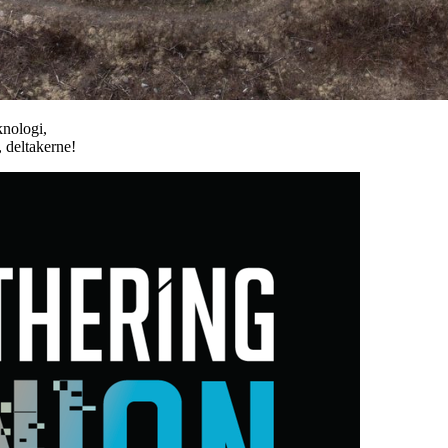
knologi,
, deltakerne!