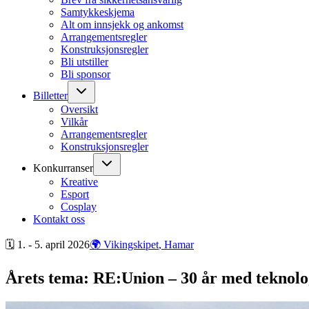
Samtykkeskjema
Alt om innsjekk og ankomst
Arrangementsregler
Konstruksjonsregler
Bli utstiller
Bli sponsor
Billetter
Oversikt
Vilkår
Arrangementsregler
Konstruksjonsregler
Konkurranser
Kreative
Esport
Cosplay
Kontakt oss
🗓 1. - 5. april
2026
🌍 Vikingskipet
, Hamar
Årets tema: RE:Union – 30 år med teknolog