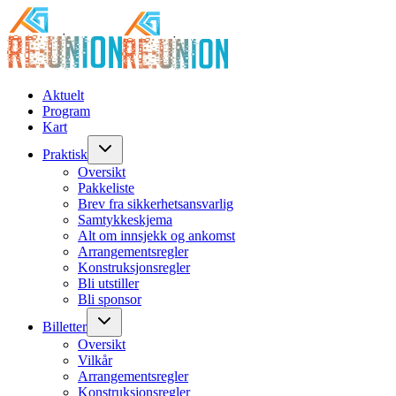
Aktuelt
Program
Kart
Praktisk
Oversikt
Pakkeliste
Brev fra sikkerhetsansvarlig
Samtykkeskjema
Alt om innsjekk og ankomst
Arrangementsregler
Konstruksjonsregler
Bli utstiller
Bli sponsor
Billetter
Oversikt
Vilkår
Arrangementsregler
Konstruksjonsregler