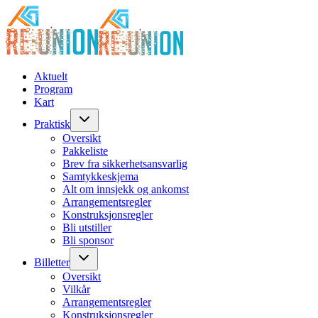
Aktuelt
Program
Kart
Praktisk
Oversikt
Pakkeliste
Brev fra sikkerhetsansvarlig
Samtykkeskjema
Alt om innsjekk og ankomst
Arrangementsregler
Konstruksjonsregler
Bli utstiller
Bli sponsor
Billetter
Oversikt
Vilkår
Arrangementsregler
Konstruksjonsregler