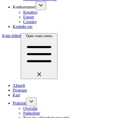
Konkurranser
Kreative
Esport
Cosplay
Kontakt oss
Kjøp billett
Open main menu
Aktuelt
Program
Kart
Praktisk
Oversikt
Pakkeliste
Brev fra sikkerhetsansvarlig