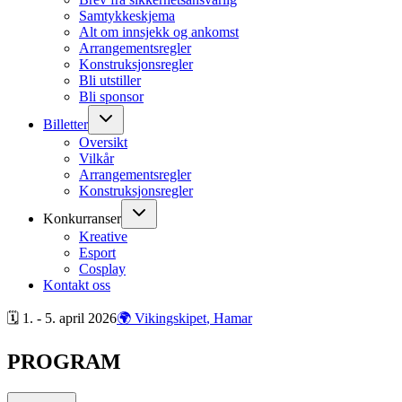
Samtykkeskjema
Alt om innsjekk og ankomst
Arrangementsregler
Konstruksjonsregler
Bli utstiller
Bli sponsor
Billetter
Oversikt
Vilkår
Arrangementsregler
Konstruksjonsregler
Konkurranser
Kreative
Esport
Cosplay
Kontakt oss
🗓 1. - 5. april
2026
🌍 Vikingskipet
, Hamar
PROGRAM