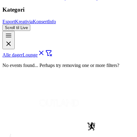
Kategori
Esport
Kreativia
Konsert
Info
Scroll til Live
Alle dager
Lounge
No events found... Perhaps try removing one or more filters?