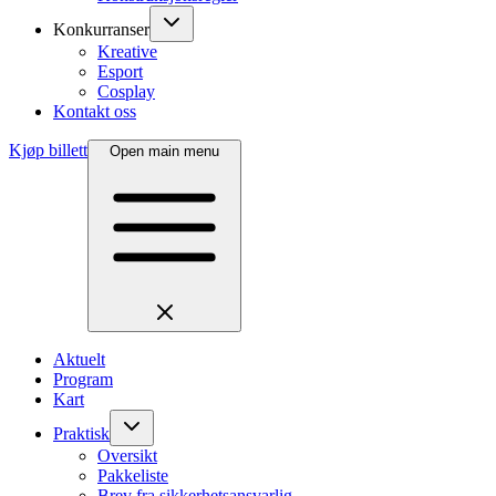
Konkurranser
Kreative
Esport
Cosplay
Kontakt oss
Kjøp billett
Open main menu
Aktuelt
Program
Kart
Praktisk
Oversikt
Pakkeliste
Brev fra sikkerhetsansvarlig