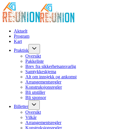
Aktuelt
Program
Kart
Praktisk
Oversikt
Pakkeliste
Brev fra sikkerhetsansvarlig
Samtykkeskjema
Alt om innsjekk og ankomst
Arrangementsregler
Konstruksjonsregler
Bli utstiller
Bli sponsor
Billetter
Oversikt
Vilkår
Arrangementsregler
Konstruksjonsregler