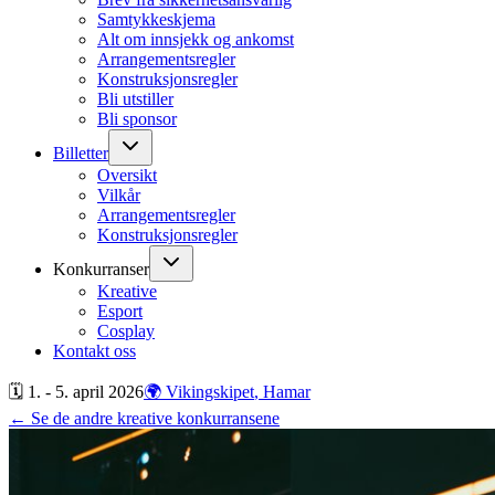
Samtykkeskjema
Alt om innsjekk og ankomst
Arrangementsregler
Konstruksjonsregler
Bli utstiller
Bli sponsor
Billetter
Oversikt
Vilkår
Arrangementsregler
Konstruksjonsregler
Konkurranser
Kreative
Esport
Cosplay
Kontakt oss
🗓 1. - 5. april
2026
🌍 Vikingskipet
, Hamar
← Se de andre kreative konkurransene