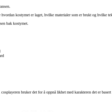
ransen.
 hvordan kostymet er laget, hvilke materialer som er brukt og hvilke te
ssen bak kostymet.
d
ard
playeren bruker det for å oppnå likhet med karakteren det er basert p