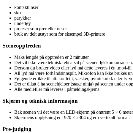
kontaktlinser
sko
parykker
undertøy
proteser som ører eller neser
bruk av delt utstyr som for eksempel 3D-printere
Sceneopptreden
Maks lengde på opptreden er 2 minutter.
Det vil ikke være teknisk rehearsal på scenen før konkurransen.
Dersom du bruker video eller lyd må dette leveres i én .mp4-fil
All lyd må være forhåndsinnspilt. Mikrofon kan ikke brukes un
Følgende er ikke tillatt: konfetti, væsker, pyroteknikk eller fyrv
Det er tillatt å ha scenehjelper (stage ninja) på scenen under op
Alle mediefiler må leveres i påmeldingskjema.
Skjerm og teknisk informasjon
Bak scenen vil det være en LED-skjerm på omtrent 5 × 6 meter
Skjermens oppløsning er 1920 × 2304 og er i vertikalt format.
Pre-judging