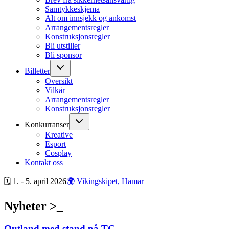
Samtykkeskjema
Alt om innsjekk og ankomst
Arrangementsregler
Konstruksjonsregler
Bli utstiller
Bli sponsor
Billetter
Oversikt
Vilkår
Arrangementsregler
Konstruksjonsregler
Konkurranser
Kreative
Esport
Cosplay
Kontakt oss
🗓 1. - 5. april
2026
🌍 Vikingskipet
, Hamar
Nyheter >_
Outland med stand på TG