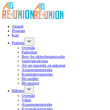
Aktuelt
Program
Kart
Praktisk
Oversikt
Pakkeliste
Brev fra sikkerhetsansvarlig
Samtykkeskjema
Alt om innsjekk og ankomst
Arrangementsregler
Konstruksjonsregler
Bli utstiller
Bli sponsor
Billetter
Oversikt
Vilkår
Arrangementsregler
Konstruksjonsregler