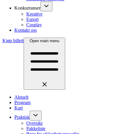
Konkurranser
Kreative
Esport
Cosplay
Kontakt oss
Kjøp billett
Open main menu
Aktuelt
Program
Kart
Praktisk
Oversikt
Pakkeliste
Brev fra sikkerhetsansvarlig