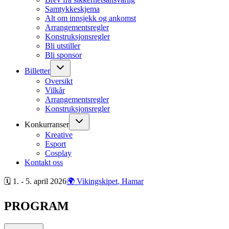
Samtykkeskjema
Alt om innsjekk og ankomst
Arrangementsregler
Konstruksjonsregler
Bli utstiller
Bli sponsor
Billetter
Oversikt
Vilkår
Arrangementsregler
Konstruksjonsregler
Konkurranser
Kreative
Esport
Cosplay
Kontakt oss
🗓 1. - 5. april
2026
🌍 Vikingskipet
, Hamar
PROGRAM