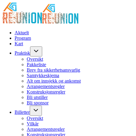
Aktuelt
Program
Kart
Praktisk
Oversikt
Pakkeliste
Brev fra sikkerhetsansvarlig
Samtykkeskjema
Alt om innsjekk og ankomst
Arrangementsregler
Konstruksjonsregler
Bli utstiller
Bli sponsor
Billetter
Oversikt
Vilkår
Arrangementsregler
Konstruksjonsregler