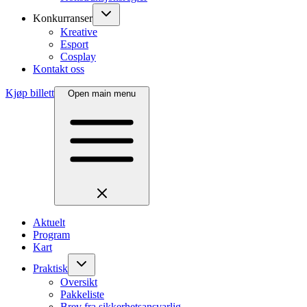
Konkurranser
Kreative
Esport
Cosplay
Kontakt oss
Kjøp billett
Open main menu
Aktuelt
Program
Kart
Praktisk
Oversikt
Pakkeliste
Brev fra sikkerhetsansvarlig