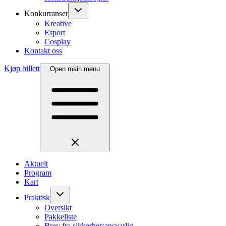
Konkurranser
Kreative
Esport
Cosplay
Kontakt oss
Kjøp billett
Open main menu
Aktuelt
Program
Kart
Praktisk
Oversikt
Pakkeliste
Brev fra sikkerhetsansvarlig