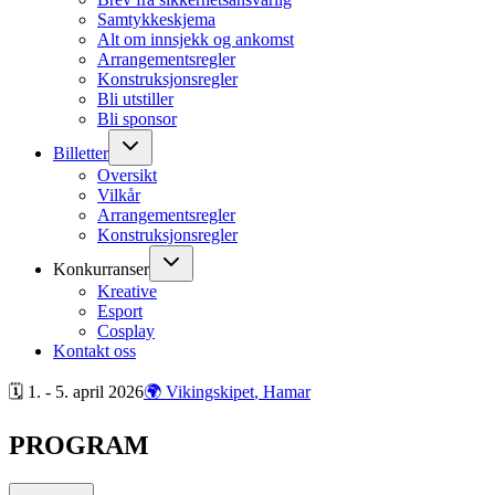
Samtykkeskjema
Alt om innsjekk og ankomst
Arrangementsregler
Konstruksjonsregler
Bli utstiller
Bli sponsor
Billetter
Oversikt
Vilkår
Arrangementsregler
Konstruksjonsregler
Konkurranser
Kreative
Esport
Cosplay
Kontakt oss
🗓 1. - 5. april
2026
🌍 Vikingskipet
, Hamar
PROGRAM